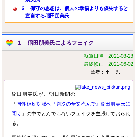
３ 保守の思想は、個人の幸福よりも優先すると
宣言する稲田朋美氏
１ 稲田朋美氏によるフェイク
執筆日時：
2021-03-28
最終修正：
2021-06-02
筆者：
平児
稲田朋美氏が、朝日新聞の
「
同性婚反対派へ『判決の全文読んで』稲田朋美氏に
聞く
」の中でとんでもないフェイクを主張しておられ
る。