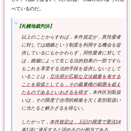
べているのだ。
【札幌地裁判決】
以上のことからすれば，本件規定が，異性愛者
に対しては婚姻という制度を利用する機会を提
供しているにもかかわらず，同性愛者に対して
は，婚姻によって生じる法的効果の一部ですら
もこれを享受する法的手段を提供しないとして
いることは，
立法府が広範な立法裁量を有する
ことを前提としても，その裁量権の範囲を超え
たものであるといわざるを得ず
，本件区別取扱
いは，その限度で合理的根拠を欠く差別取扱い
に当たると解さざるを得ない。
したがって，
本件規定は，上記の限度で憲法14
条1項に違反すると認めるのが相当
である。