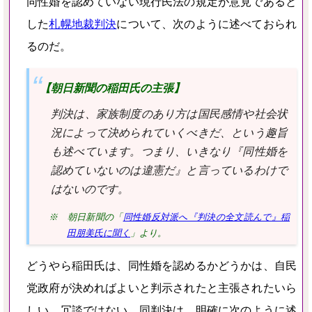
同性婚を認めていない現行民法の規定が意見であると
した
札幌地裁判決
について、次のように述べておられ
るのだ。
【朝日新聞の稲田氏の主張】
判決は、家族制度のあり方は国民感情や社会状
況によって決められていくべきだ、という趣旨
も述べています。つまり、いきなり『同性婚を
認めていないのは違憲だ』と言っているわけで
はないのです。
※ 朝日新聞の「
同性婚反対派へ『判決の全文読んで』稲
田朋美氏に聞く
」より。
どうやら稲田氏は、同性婚を認めるかどうかは、自民
党政府が決めればよいと判示されたと主張されたいら
しい。冗談ではない。同判決は、明確に次のように述