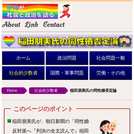
About
Link
Contact
稲田朋美氏の同性婚否定論
ホーム
政治問題
社会問題一般
社会的少数者
国際・軍事問題
労働・その他
Home
社会的少数者
稲田朋美氏の同性婚否定論
稲田朋美氏が、朝日新聞の「同性婚
反対派へ『判決の全文読んで』稲田