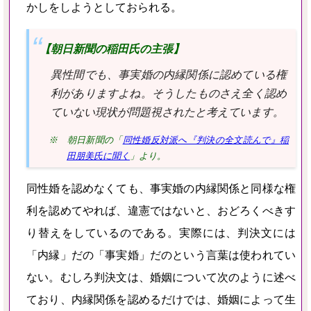
かしをしようとしておられる。
【朝日新聞の稲田氏の主張】
異性間でも、事実婚の内縁関係に認めている権
利がありますよね。そうしたものさえ全く認め
ていない現状が問題視されたと考えています。
※ 朝日新聞の「
同性婚反対派へ『判決の全文読んで』稲
田朋美氏に聞く
」より。
同性婚を認めなくても、事実婚の内縁関係と同様な権
利を認めてやれば、違憲ではないと、おどろくべきす
り替えをしているのである。実際には、判決文には
「内縁」だの「事実婚」だのという言葉は使われてい
ない。むしろ判決文は、婚姻について次のように述べ
ており、内縁関係を認めるだけでは、
婚姻によって生