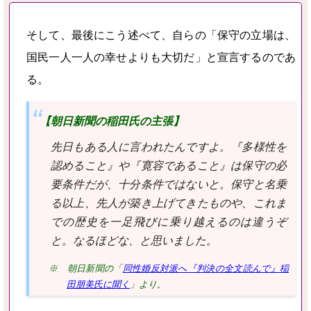
そして、最後にこう述べて、自らの「保守の立場は、
国民一人一人の幸せよりも大切だ」と宣言するのであ
る。
【朝日新聞の稲田氏の主張】
先日もある人に言われたんですよ。『多様性を
認めること』や『寛容であること』は保守の必
要条件だが、十分条件ではないと。保守と名乗
る以上、先人が築き上げてきたものや、これま
での歴史を一足飛びに乗り越えるのは違うぞ
と。なるほどな、と思いました。
※ 朝日新聞の「
同性婚反対派へ『判決の全文読んで』稲
田朋美氏に聞く
」より。