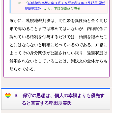
※ 「
札幌地判令和３年３月１０日令和３年３月17日 同性
婚違憲訴訟
」より。下線強調は引用者
確かに、札幌地裁判決は、同性婚を異性婚と全く同じ
形で認めることまでは求めてはいないが、内縁関係に
認めている権利を付与するだけでは、婚姻を認めたこ
とにはならないと明確に述べているのである。
戸籍に
よってその身分関係が公証され
ない限り、違憲状態は
解消されないとしていることは、判決文の全体からも
明らかである。
３ 保守の思想は、個人の幸福よりも優先す
ると宣言する稲田朋美氏