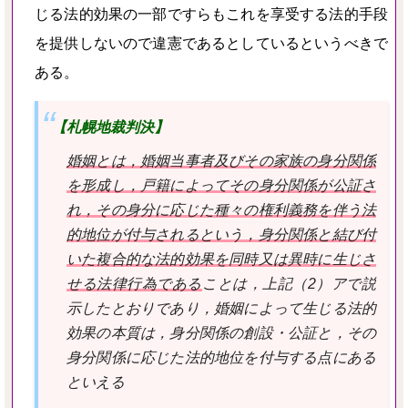
じる法的効果の一部ですらもこれを享受する法的手段
を提供しない
ので違憲であるとしているというべきで
ある。
【札幌地裁判決】
婚姻とは，婚姻当事者及びその家族の身分関係
を形成し，戸籍によってその身分関係が公証さ
れ，その身分に応じた種々の権利義務を伴う法
的地位が付与されるという，身分関係と結び付
いた複合的な法的効果を同時又は異時に生じさ
せる法律行為である
ことは，上記（2）アで説
示したとおりであり，婚姻によって生じる法的
効果の本質は，身分関係の創設・公証と，その
身分関係に応じた法的地位を付与する点にある
といえる